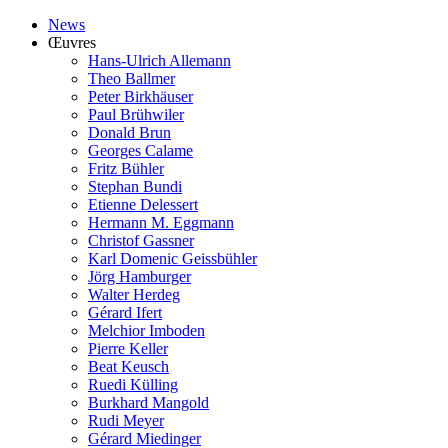
News
Œuvres
Hans-Ulrich Allemann
Theo Ballmer
Peter Birkhäuser
Paul Brühwiler
Donald Brun
Georges Calame
Fritz Bühler
Stephan Bundi
Etienne Delessert
Hermann M. Eggmann
Christof Gassner
Karl Domenic Geissbühler
Jörg Hamburger
Walter Herdeg
Gérard Ifert
Melchior Imboden
Pierre Keller
Beat Keusch
Ruedi Külling
Burkhard Mangold
Rudi Meyer
Gérard Miedinger