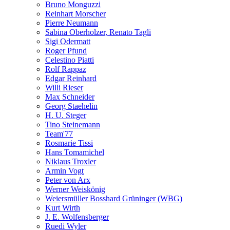
Bruno Monguzzi
Reinhart Morscher
Pierre Neumann
Sabina Oberholzer, Renato Tagli
Sigi Odermatt
Roger Pfund
Celestino Piatti
Rolf Rappaz
Edgar Reinhard
Willi Rieser
Max Schneider
Georg Staehelin
H. U. Steger
Tino Steinemann
Team'77
Rosmarie Tissi
Hans Tomamichel
Niklaus Troxler
Armin Vogt
Peter von Arx
Werner Weiskönig
Weiersmüller Bosshard Grüninger (WBG)
Kurt Wirth
J. E. Wolfensberger
Ruedi Wyler