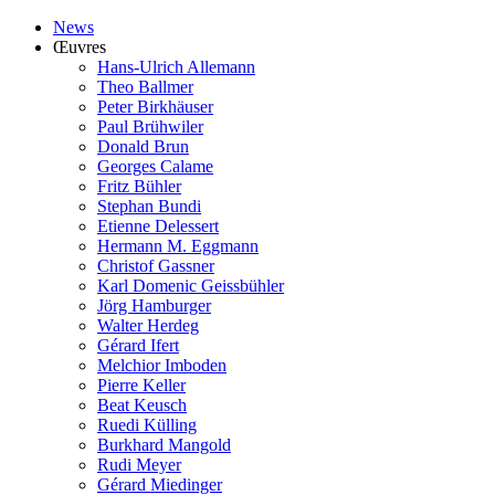
News
Œuvres
Hans-Ulrich Allemann
Theo Ballmer
Peter Birkhäuser
Paul Brühwiler
Donald Brun
Georges Calame
Fritz Bühler
Stephan Bundi
Etienne Delessert
Hermann M. Eggmann
Christof Gassner
Karl Domenic Geissbühler
Jörg Hamburger
Walter Herdeg
Gérard Ifert
Melchior Imboden
Pierre Keller
Beat Keusch
Ruedi Külling
Burkhard Mangold
Rudi Meyer
Gérard Miedinger