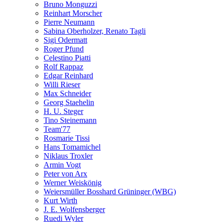
Bruno Monguzzi
Reinhart Morscher
Pierre Neumann
Sabina Oberholzer, Renato Tagli
Sigi Odermatt
Roger Pfund
Celestino Piatti
Rolf Rappaz
Edgar Reinhard
Willi Rieser
Max Schneider
Georg Staehelin
H. U. Steger
Tino Steinemann
Team'77
Rosmarie Tissi
Hans Tomamichel
Niklaus Troxler
Armin Vogt
Peter von Arx
Werner Weiskönig
Weiersmüller Bosshard Grüninger (WBG)
Kurt Wirth
J. E. Wolfensberger
Ruedi Wyler