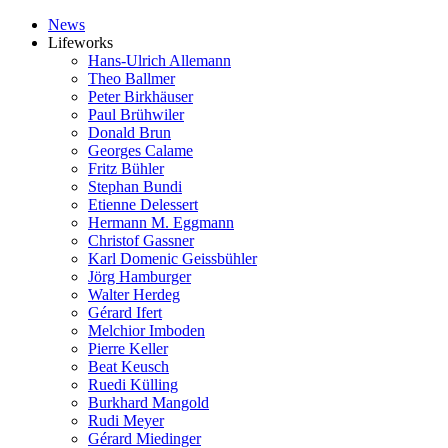
News
Lifeworks
Hans-Ulrich Allemann
Theo Ballmer
Peter Birkhäuser
Paul Brühwiler
Donald Brun
Georges Calame
Fritz Bühler
Stephan Bundi
Etienne Delessert
Hermann M. Eggmann
Christof Gassner
Karl Domenic Geissbühler
Jörg Hamburger
Walter Herdeg
Gérard Ifert
Melchior Imboden
Pierre Keller
Beat Keusch
Ruedi Külling
Burkhard Mangold
Rudi Meyer
Gérard Miedinger