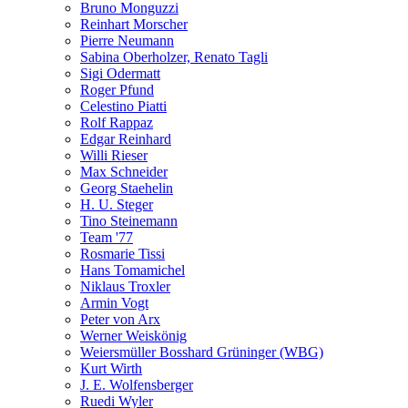
Bruno Monguzzi
Reinhart Morscher
Pierre Neumann
Sabina Oberholzer, Renato Tagli
Sigi Odermatt
Roger Pfund
Celestino Piatti
Rolf Rappaz
Edgar Reinhard
Willi Rieser
Max Schneider
Georg Staehelin
H. U. Steger
Tino Steinemann
Team '77
Rosmarie Tissi
Hans Tomamichel
Niklaus Troxler
Armin Vogt
Peter von Arx
Werner Weiskönig
Weiersmüller Bosshard Grüninger (WBG)
Kurt Wirth
J. E. Wolfensberger
Ruedi Wyler