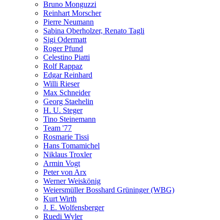
Bruno Monguzzi
Reinhart Morscher
Pierre Neumann
Sabina Oberholzer, Renato Tagli
Sigi Odermatt
Roger Pfund
Celestino Piatti
Rolf Rappaz
Edgar Reinhard
Willi Rieser
Max Schneider
Georg Staehelin
H. U. Steger
Tino Steinemann
Team '77
Rosmarie Tissi
Hans Tomamichel
Niklaus Troxler
Armin Vogt
Peter von Arx
Werner Weiskönig
Weiersmüller Bosshard Grüninger (WBG)
Kurt Wirth
J. E. Wolfensberger
Ruedi Wyler