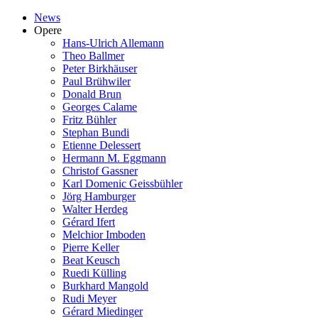
News
Opere
Hans-Ulrich Allemann
Theo Ballmer
Peter Birkhäuser
Paul Brühwiler
Donald Brun
Georges Calame
Fritz Bühler
Stephan Bundi
Etienne Delessert
Hermann M. Eggmann
Christof Gassner
Karl Domenic Geissbühler
Jörg Hamburger
Walter Herdeg
Gérard Ifert
Melchior Imboden
Pierre Keller
Beat Keusch
Ruedi Külling
Burkhard Mangold
Rudi Meyer
Gérard Miedinger