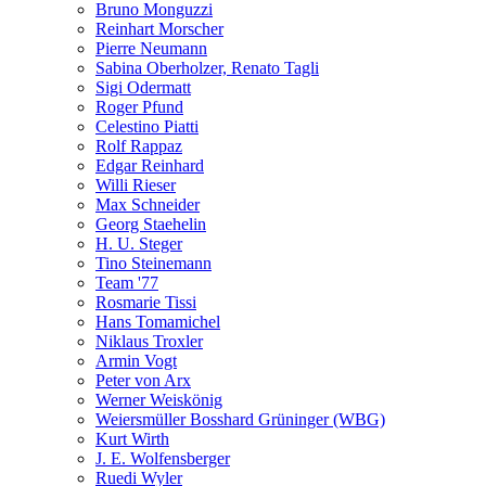
Bruno Monguzzi
Reinhart Morscher
Pierre Neumann
Sabina Oberholzer, Renato Tagli
Sigi Odermatt
Roger Pfund
Celestino Piatti
Rolf Rappaz
Edgar Reinhard
Willi Rieser
Max Schneider
Georg Staehelin
H. U. Steger
Tino Steinemann
Team '77
Rosmarie Tissi
Hans Tomamichel
Niklaus Troxler
Armin Vogt
Peter von Arx
Werner Weiskönig
Weiersmüller Bosshard Grüninger (WBG)
Kurt Wirth
J. E. Wolfensberger
Ruedi Wyler