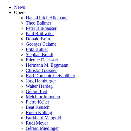
News
Opere
Hans-Ulrich Allemann
Theo Ballmer
Peter Birkhäuser
Paul Brühwiler
Donald Brun
Georges Calame
Fritz Bühler
Stephan Bundi
Etienne Delessert
Hermann M. Eggmann
Christof Gassner
Karl Domenic Geissbühler
Jörg Hamburger
Walter Herdeg
Gérard Ifert
Melchior Imboden
Pierre Keller
Beat Keusch
Ruedi Külling
Burkhard Mangold
Rudi Meyer
Gérard Miedinger