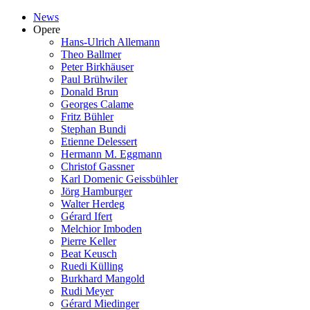
News
Opere
Hans-Ulrich Allemann
Theo Ballmer
Peter Birkhäuser
Paul Brühwiler
Donald Brun
Georges Calame
Fritz Bühler
Stephan Bundi
Etienne Delessert
Hermann M. Eggmann
Christof Gassner
Karl Domenic Geissbühler
Jörg Hamburger
Walter Herdeg
Gérard Ifert
Melchior Imboden
Pierre Keller
Beat Keusch
Ruedi Külling
Burkhard Mangold
Rudi Meyer
Gérard Miedinger