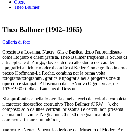
Opere
Theo Ballmer
Theo Ballmer (1902–1965)
Galleria di foto
Cresciuto a Losanna, Naters, Glis e Basilea, dopo l'apprendistato
come litografo e chemigrafista, Theo Ballmer frequenta la Scuola di
arti applicate di Zurigo, dove si dedica allo studio dei caratteri
tipografici antichi e moderni con Ernst Keller. Come grafico interno
presso Hoffmann-La Roche, combina per la prima volta
fotografia/fotogrammi, grafica e tipografia nella progettazione di
opuscoli e stampati. Affascinato dalla «Nuova Oggettività», nel
1929/1930 studia al Bauhaus di Dessau.
Si approfondisce nella fotografia e nella teoria dei colori e completa
il carattere tipografico costruttivo Theo Ballmer (URW++), che,
composto solo da linee verticali, orizzontali e cerchi, non presenta
alcuna inclinazione. Negli anni '20 e '30 disegna i manifesti
commerciali «bureau», «büro»,
«norm» e «Neues Bauen» (collezione del Museum of Modern Art,