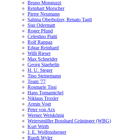
Bruno Monguzzi
Reinhart Morscher
Pierre Neumann
Sabina Oberholzer, Renato Tagli
Sigi Odermatt
Roger Pfund
Celestino Piatti
Rolf Rappaz
Edgar Reinhard
Willi Rieser
Max Schneider
Georg Staehelin
H. U. Steger
Tino Steinemann
Team '77
Rosmarie Tissi
Hans Tomamichel
Niklaus Troxler
Armin Vogt
Peter von Arx
Werner Weiskönig
Weiersmüller Bosshard Grüninger (WBG)
Kurt Wirth
J. E. Wolfensberger
Ruedi Wyler