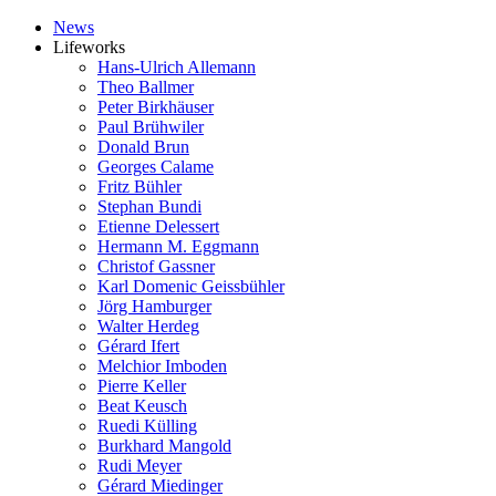
News
Lifeworks
Hans-Ulrich Allemann
Theo Ballmer
Peter Birkhäuser
Paul Brühwiler
Donald Brun
Georges Calame
Fritz Bühler
Stephan Bundi
Etienne Delessert
Hermann M. Eggmann
Christof Gassner
Karl Domenic Geissbühler
Jörg Hamburger
Walter Herdeg
Gérard Ifert
Melchior Imboden
Pierre Keller
Beat Keusch
Ruedi Külling
Burkhard Mangold
Rudi Meyer
Gérard Miedinger