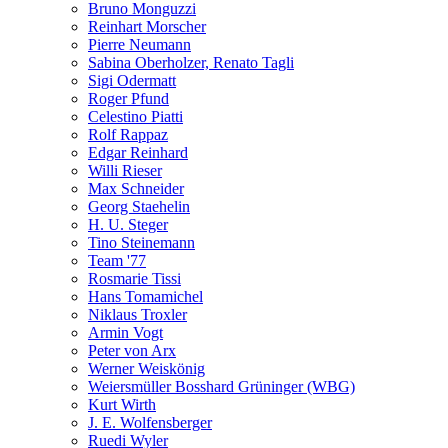
Bruno Monguzzi
Reinhart Morscher
Pierre Neumann
Sabina Oberholzer, Renato Tagli
Sigi Odermatt
Roger Pfund
Celestino Piatti
Rolf Rappaz
Edgar Reinhard
Willi Rieser
Max Schneider
Georg Staehelin
H. U. Steger
Tino Steinemann
Team '77
Rosmarie Tissi
Hans Tomamichel
Niklaus Troxler
Armin Vogt
Peter von Arx
Werner Weiskönig
Weiersmüller Bosshard Grüninger (WBG)
Kurt Wirth
J. E. Wolfensberger
Ruedi Wyler