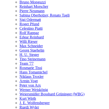
Bruno Monguzzi
Reinhart Morscher
Pierre Neumann
Sabina Oberholzer, Renato Tagli
Sigi Odermatt
Roger Pfund
Celestino Piatti
Rolf Rappaz
Edgar Reinhard
Willi Rieser
Max Schneider
Georg Staehelin
H. U. Steger
Tino Steinemann
Team '77
Rosmarie Tissi
Hans Tomamichel
Niklaus Troxler
Armin Vogt
Peter von Arx
Werner Weiskönig
Weiersmüller Bosshard Grüninger (WBG)
Kurt Wirth
J. E. Wolfensberger
Ruedi Wyler