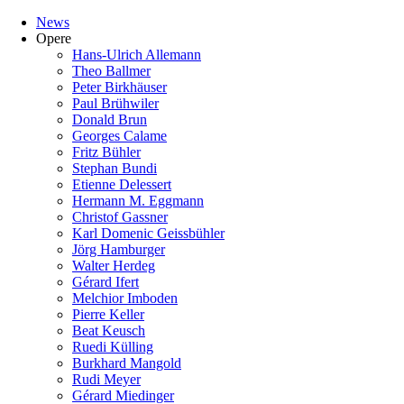
News
Opere
Hans-Ulrich Allemann
Theo Ballmer
Peter Birkhäuser
Paul Brühwiler
Donald Brun
Georges Calame
Fritz Bühler
Stephan Bundi
Etienne Delessert
Hermann M. Eggmann
Christof Gassner
Karl Domenic Geissbühler
Jörg Hamburger
Walter Herdeg
Gérard Ifert
Melchior Imboden
Pierre Keller
Beat Keusch
Ruedi Külling
Burkhard Mangold
Rudi Meyer
Gérard Miedinger