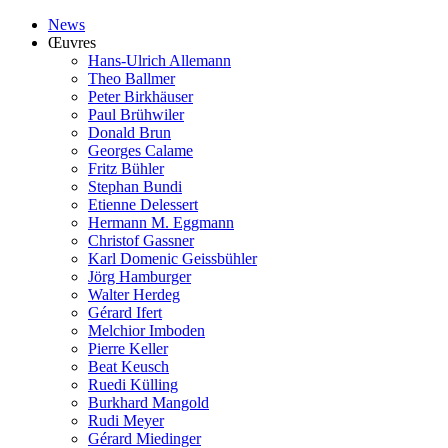
News
Œuvres
Hans-Ulrich Allemann
Theo Ballmer
Peter Birkhäuser
Paul Brühwiler
Donald Brun
Georges Calame
Fritz Bühler
Stephan Bundi
Etienne Delessert
Hermann M. Eggmann
Christof Gassner
Karl Domenic Geissbühler
Jörg Hamburger
Walter Herdeg
Gérard Ifert
Melchior Imboden
Pierre Keller
Beat Keusch
Ruedi Külling
Burkhard Mangold
Rudi Meyer
Gérard Miedinger