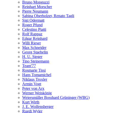
Bruno Monguzzi
Reinhart Morscher
Pierre Neumann
Sabina Oberholzer, Renato Tagli
Sigi Odermatt
Roger Pfund
Celestino Piatti
Rolf Rappaz
Edgar Reinhard
Willi Rieser
Max Schneider
Georg Staehelin
H. U. Steger
Tino Steinemann
Team'77
Rosmarie Tissi
Hans Tomamichel
Niklaus Troxler
Armin Vogt
Peter von Arx
Werner Weiskönig
Weiersmüller Bosshard Grüninger (WBG)
Kurt Wirth
J. E. Wolfensberger
Ruedi Wyler