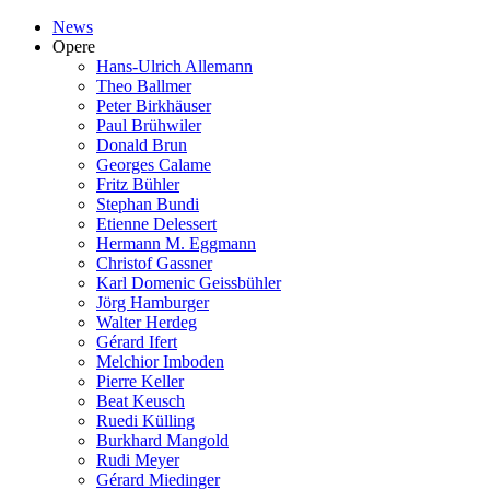
News
Opere
Hans-Ulrich Allemann
Theo Ballmer
Peter Birkhäuser
Paul Brühwiler
Donald Brun
Georges Calame
Fritz Bühler
Stephan Bundi
Etienne Delessert
Hermann M. Eggmann
Christof Gassner
Karl Domenic Geissbühler
Jörg Hamburger
Walter Herdeg
Gérard Ifert
Melchior Imboden
Pierre Keller
Beat Keusch
Ruedi Külling
Burkhard Mangold
Rudi Meyer
Gérard Miedinger