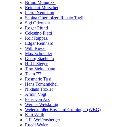
Bruno Monguzzi
Reinhart Morscher
Pierre Neumann
Sabina Oberholzer, Renato Tagli
Sigi Odermatt
Roger Pfund
Celestino Piatti
Rolf Rappaz
Edgar Reinhard
Willi Rieser
Max Schneider
Georg Staehelin
H. U. Steger
Tino Steinemann
Team '77
Rosmarie Tissi
Hans Tomamichel
Niklaus Troxler
Armin Vogt
Peter von Arx
Werner Weiskönig
Weiersmüller Bosshard Grüninger (WBG)
Kurt Wirth
J. E. Wolfensberger
Ruedi Wyler