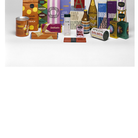
Weiersmüller Bosshard
Grüninger (WBG)
Kurt Wirth
J. E. Wolfensberger
Ruedi Wyler