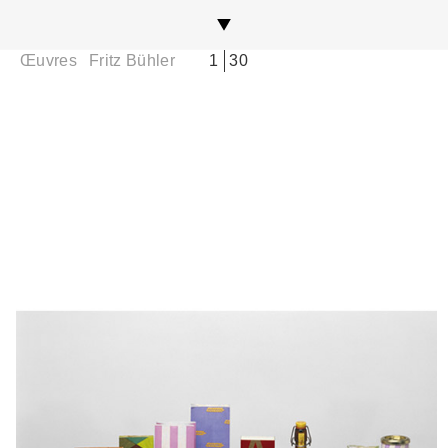
Willi Rieser
Œuvres
Fritz Bühler
1
30
Max Schneider
Georg Staehelin
H. U. Steger
Tino Steinemann
Team'77
Rosmarie Tissi
Hans Tomamichel
Niklaus Troxler
Armin Vogt
Peter von Arx
Werner Weiskönig